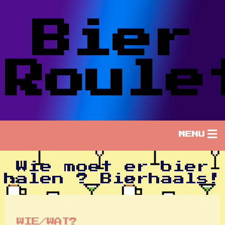
Bier
Roule
MENU
Wie moet er bier
halen ? Bierhaals!
WIE/WAT?