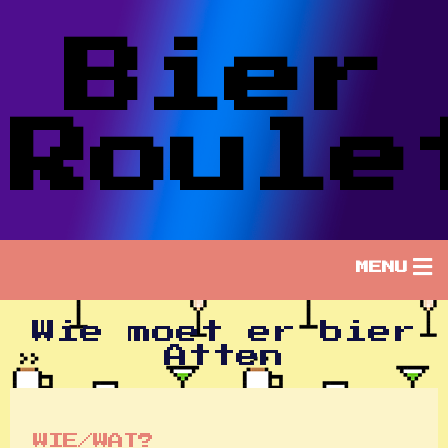
Bier
Roule
MENU
Wie moet er bier
Atten
WIE/WAT?