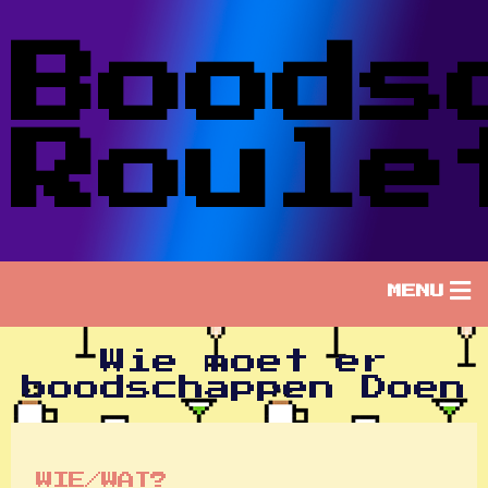
Boods
Roule
MENU
Wie moet er
boodschappen Doen
WIE/WAT?